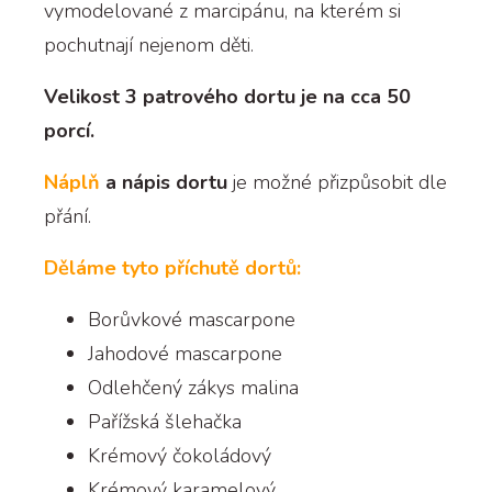
vymodelované z marcipánu, na kterém si
pochutnají nejenom děti.
Velikost 3 patrového dortu je na cca 50
porcí.
Náplň
a nápis dortu
je možné přizpůsobit dle
přání.
Děláme tyto příchutě dortů:
Borůvkové mascarpone
Jahodové mascarpone
Odlehčený zákys malina
Pařížská šlehačka
Krémový čokoládový
Krémový karamelový