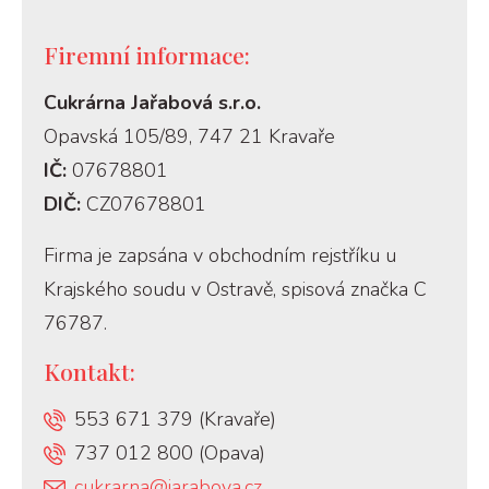
Firemní informace:
Cukrárna Jařabová s.r.o.
Opavská 105/89, 747 21 Kravaře
IČ:
07678801
DIČ:
CZ07678801
Firma je zapsána v obchodním rejstříku u
Krajského soudu v Ostravě, spisová značka C
76787.
Kontakt:
553 671 379 (Kravaře)
737 012 800 (Opava)
cukrarna@jarabova.cz