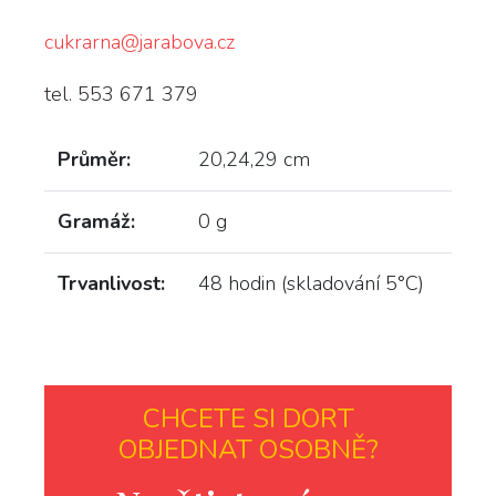
cukrarna@jarabova.cz
tel. 553 671 379
Průměr:
20,24,29 cm
Gramáž:
0 g
Trvanlivost:
48 hodin (skladování 5°C)
CHCETE SI DORT
OBJEDNAT OSOBNĚ?