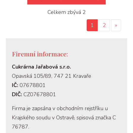
Celkem zbývá 2
1
2
»
Firemní informace:
Cukrárna Jařabová s.r.o.
Opavská 105/89, 747 21 Kravaře
IČ:
07678801
DIČ:
CZ07678801
Firma je zapsána v obchodním rejstříku u
Krajského soudu v Ostravě, spisová značka C
76787.