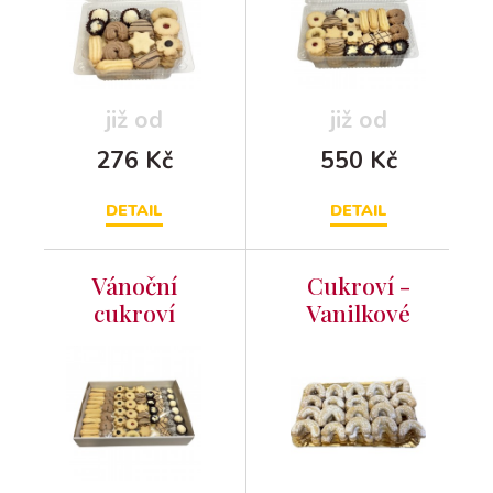
250g
500g
již od
již od
276 Kč
550 Kč
DETAIL
DETAIL
Vánoční
Cukroví -
cukroví
Vanilkové
slazené
rohlíčky
fruktózou
250g
1kg