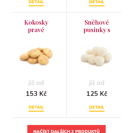
DETAIL
DETAIL
Kokosky
Sněhové
pravé
pusinky s
kokosem
již od
již od
153 Kč
125 Kč
DETAIL
DETAIL
NAČÍST DALŠÍCH 2 PRODUKTŮ