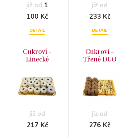
již od
1
již od
100 Kč
233 Kč
DETAIL
DETAIL
Cukroví -
Cukroví -
Linecké
Třené DUO
kolečka 250g
250g
již od
již od
217 Kč
276 Kč