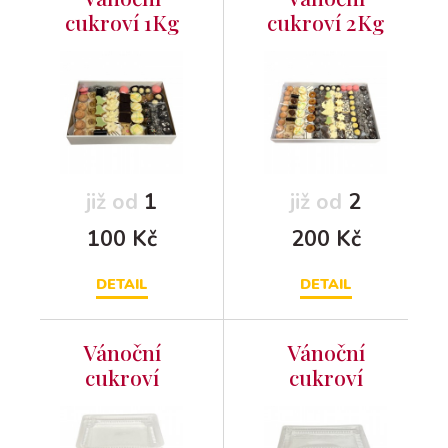
cukroví 1Kg
cukroví 2Kg
již od
1
již od
2
100 Kč
200 Kč
DETAIL
DETAIL
Vánoční
Vánoční
cukroví
cukroví
slazené
slazené
fruktózou
fruktózou