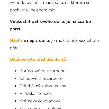
vymodelované z marcipánu, na kterém si
pochutnají nejenom děti.
Velikost 4 patrového dortu je na cca 65
porcí.
Náplň
a nápis dortu
je možné přizpůsobit dle
přání.
Děláme tyto příchutě dortů:
Borůvkové mascarpone
Jahodové mascarpone
Odlehčený zákys malina
Pařížská šlehačka
Krémový čokoládový
Krémový karamelový