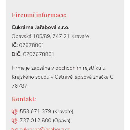
Firemní informace:
Cukrárna Jařabová s.r.o.
Opavská 105/89, 747 21 Kravaře
IČ:
07678801
DIČ:
CZ07678801
Firma je zapsána v obchodním rejstříku u
Krajského soudu v Ostravě, spisová značka C
76787.
Kontakt:
553 671 379 (Kravaře)
737 012 800 (Opava)
cukrarna@jarabova.cz