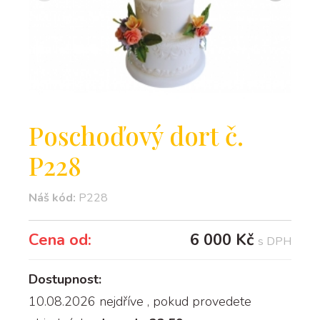
Poschoďový dort č.
P228
Náš kód:
P228
Cena od:
6 000 Kč
s DPH
Dostupnost:
10.08.2026 nejdříve
, pokud provedete