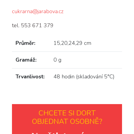
cukrarna@jarabova.cz
tel. 553 671 379
Průměr:
15,20,24,29 cm
Gramáž:
0 g
Trvanlivost:
48 hodin (skladování 5°C)
CHCETE SI DORT
OBJEDNAT OSOBNĚ?