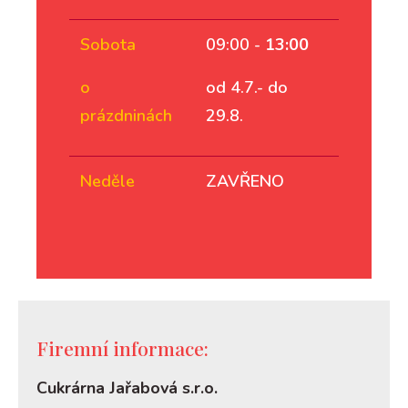
Sobota
09:00 -
13:00
o
od 4.7.- do
prázdninách
29.8.
Neděle
ZAVŘENO
Firemní informace:
Cukrárna Jařabová s.r.o.