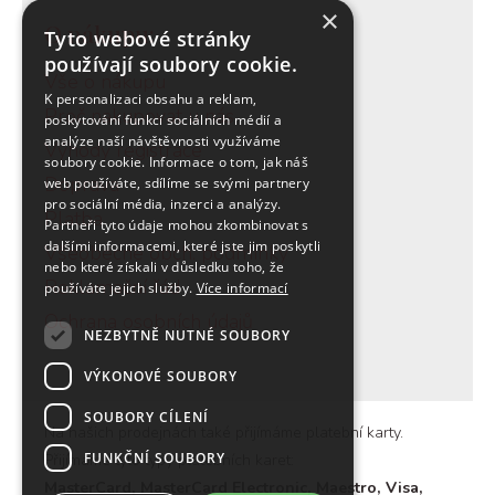
×
O nákupu:
Tyto webové stránky
používají soubory cookie.
Vše o nákupu
K personalizaci obsahu a reklam,
Proč nakupovat u nás
poskytování funkcí sociálních médií a
analýze naší návštěvnosti využíváme
Výhody registrace
soubory cookie. Informace o tom, jak náš
Doprava
web používáte, sdílíme se svými partnery
pro sociální média, inzerci a analýzy.
Platba
Partneři tyto údaje mohou zkombinovat s
dalšími informacemi, které jste jim poskytli
Všeobecné obch. podmínky
nebo které získali v důsledku toho, že
Reklamační řád
používáte jejich služby.
Více informací
Ochrana osobních údajů
NEZBYTNĚ NUTNÉ SOUBORY
VÝKONOVÉ SOUBORY
SOUBORY CÍLENÍ
Na našich prodejnách také přijímáme platební karty.
FUNKČNÍ SOUBORY
Přijímáme tyto typy platebních karet:
MasterCard, MasterCard Electronic, Maestro, Visa,