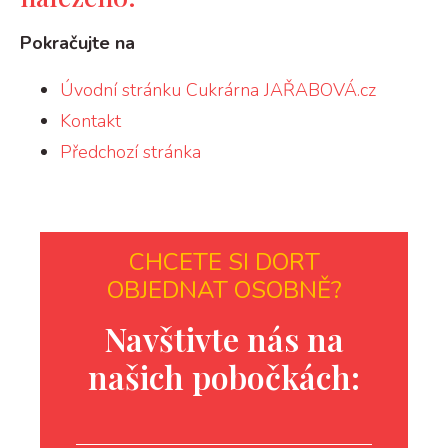
Pokračujte na
Úvodní stránku Cukrárna JAŘABOVÁ.cz
Kontakt
Předchozí stránka
CHCETE SI DORT
OBJEDNAT OSOBNĚ?
Navštivte nás na
našich pobočkách: