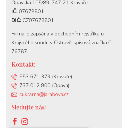
Opavská 105/89, 747 21 Kravaře
IČ:
07678801
DIČ:
CZ07678801
Firma je zapsána v obchodním rejstříku u
Krajského soudu v Ostravě, spisová značka C
76787.
Kontakt:
553 671 379 (Kravaře)
737 012 800 (Opava)
cukrarna@jarabova.cz
Sledujte nás: