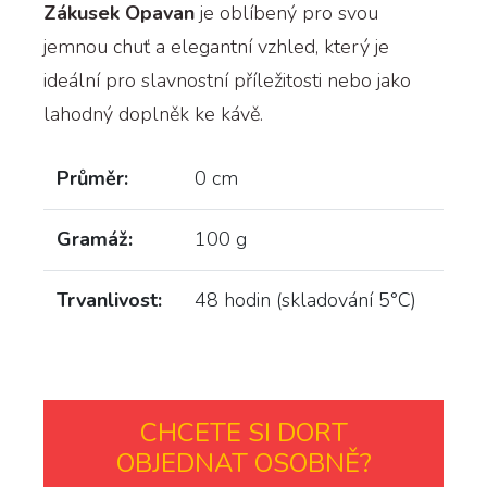
Zákusek Opavan
je oblíbený pro svou
jemnou chuť a elegantní vzhled, který je
ideální pro slavnostní příležitosti nebo jako
lahodný doplněk ke kávě.
Průměr:
0 cm
Gramáž:
100 g
Trvanlivost:
48 hodin (skladování 5°C)
CHCETE SI DORT
OBJEDNAT OSOBNĚ?