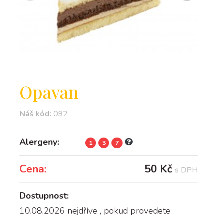
Opavan
Náš kód:
092
Alergeny:
1
3
7
Cena:
50 Kč
s DPH
Dostupnost:
10.08.2026 nejdříve
, pokud provedete