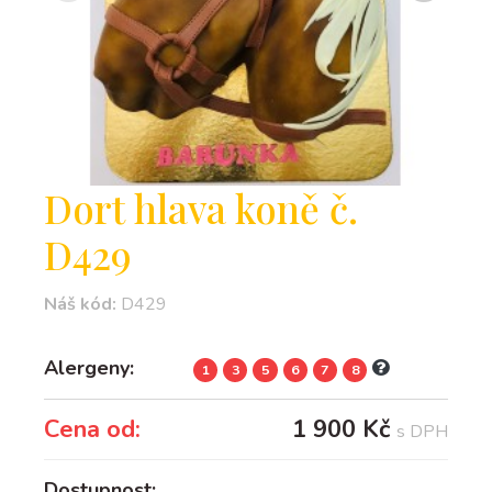
Dort hlava koně č.
D429
Náš kód:
D429
Alergeny:
1
3
5
6
7
8
Cena od:
1 900 Kč
s DPH
Dostupnost: