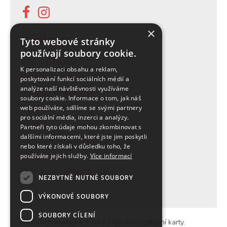
×
O nákupu:
Tyto webové stránky
používají soubory cookie.
Vše o nákupu
K personalizaci obsahu a reklam,
Proč nakupovat u nás
poskytování funkcí sociálních médií a
analýze naší návštěvnosti využíváme
Výhody registrace
soubory cookie. Informace o tom, jak náš
Doprava
web používáte, sdílíme se svými partnery
pro sociální média, inzerci a analýzy.
Platba
Partneři tyto údaje mohou zkombinovat s
dalšími informacemi, které jste jim poskytli
Všeobecné obch. podmínky
nebo které získali v důsledku toho, že
Reklamační řád
používáte jejich služby.
Více informací
Ochrana osobních údajů
NEZBYTNĚ NUTNÉ SOUBORY
VÝKONOVÉ SOUBORY
SOUBORY CÍLENÍ
Na našich prodejnách také přijímáme platební karty.