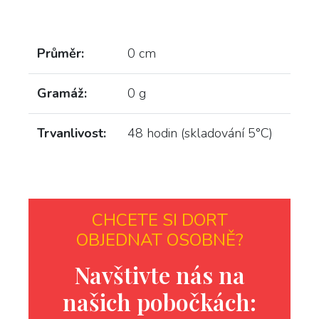
Průměr:
0 cm
Gramáž:
0 g
Trvanlivost:
48 hodin (skladování 5°C)
CHCETE SI DORT
OBJEDNAT OSOBNĚ?
Navštivte nás na
našich pobočkách: