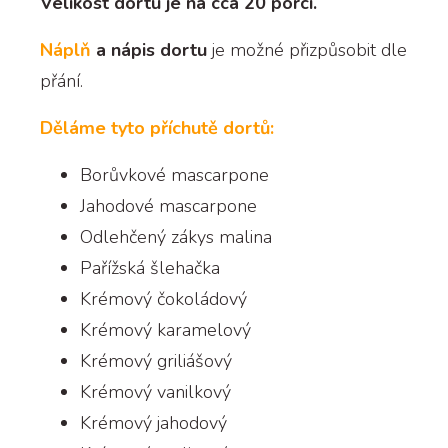
Velikost dortu je na cca 20 porcí.
Náplň
a nápis dortu
je možné přizpůsobit dle
přání.
Děláme tyto příchutě dortů:
Borůvkové mascarpone
Jahodové mascarpone
Odlehčený zákys malina
Pařížská šlehačka
Krémový čokoládový
Krémový karamelový
Krémový griliášový
Krémový vanilkový
Krémový jahodový