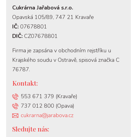
Cukrárna Jařabová s.r.o.
Opavská 105/89, 747 21 Kravaře
IČ:
07678801
DIČ:
CZ07678801
Firma je zapsána v obchodním rejstříku u
Krajského soudu v Ostravě, spisová značka C
76787.
Kontakt:
553 671 379 (Kravaře)
737 012 800 (Opava)
cukrarna@jarabova.cz
Sledujte nás: