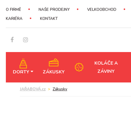
O FIRMĚ
NAŠE PRODEJNY
VELKOOBCHOD
KARIÉRA
KONTAKT
KOLÁČE A
ZÁVINY
DORTY
ZÁKUSKY
JAŘABOVÁ.cz
Zákusky