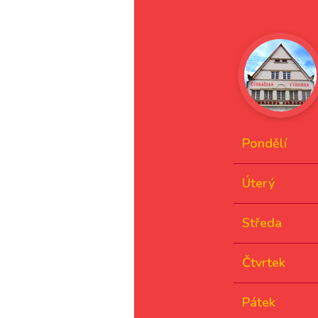
Pondělí
Úterý
Středa
Čtvrtek
Pátek