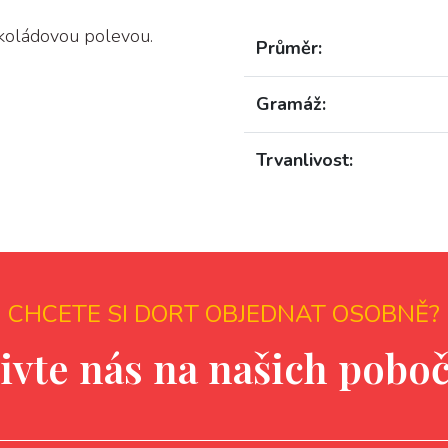
okoládovou polevou.
Průměr:
Gramáž:
Trvanlivost:
CHCETE SI DORT OBJEDNAT OSOBNĚ?
ivte nás na našich pobo