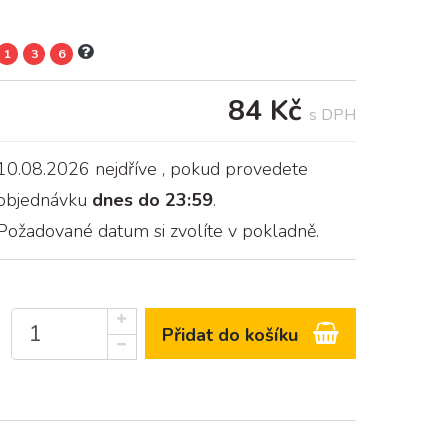
1
3
6
84 Kč
s DPH
10.08.2026 nejdříve
, pokud provedete
objednávku
dnes do 23:59
.
Požadované datum si zvolíte v pokladně.
Přidat do košíku