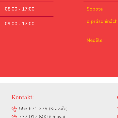
08:00 - 17:00
Sobota
o prázdninách
09:00 - 17:00
Neděle
Kontakt:
553 671 379 (Kravaře)
737 012 800 (Opava)