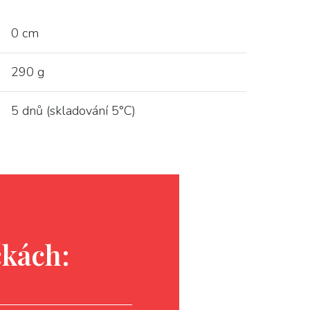
0 cm
290 g
5 dnů (skladování 5°C)
čkách: