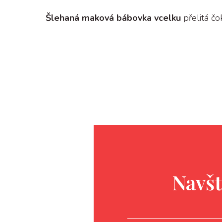
Šlehaná maková bábovka vcelku
přelitá č
Navšt