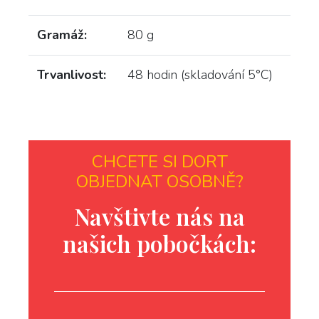
Gramáž:
80 g
Trvanlivost:
48 hodin (skladování 5°C)
CHCETE SI DORT
OBJEDNAT OSOBNĚ?
Navštivte nás na
našich pobočkách: