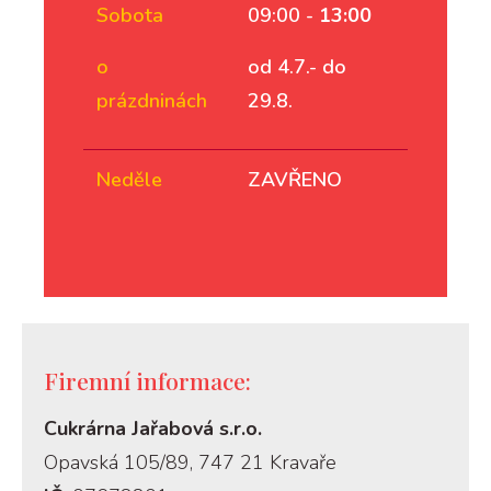
Sobota
09:00 -
13:00
o
od 4.7.- do
prázdninách
29.8.
Neděle
ZAVŘENO
Firemní informace:
Cukrárna Jařabová s.r.o.
Opavská 105/89, 747 21 Kravaře