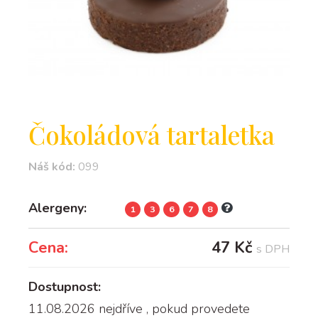
Čokoládová tartaletka
Náš kód:
099
Alergeny:
1
3
6
7
8
Cena:
47 Kč
s DPH
Dostupnost:
11.08.2026 nejdříve
, pokud provedete