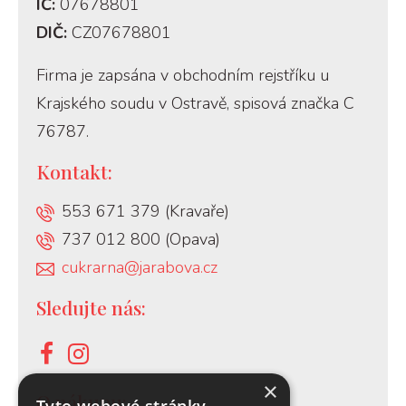
IČ:
07678801
DIČ:
CZ07678801
Firma je zapsána v obchodním rejstříku u
Krajského soudu v Ostravě, spisová značka C
76787.
Kontakt:
553 671 379 (Kravaře)
737 012 800 (Opava)
cukrarna@jarabova.cz
Sledujte nás:
×
O nákupu: