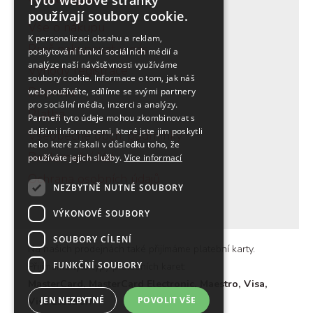
Tyto webové stránky
používají soubory cookie.
Vše o nákupu
K personalizaci obsahu a reklam,
Proč nakupovat u nás
poskytování funkcí sociálních médií a
analýze naší návštěvnosti využíváme
Výhody registrace
soubory cookie. Informace o tom, jak náš
Doprava
web používáte, sdílíme se svými partnery
pro sociální média, inzerci a analýzy.
Platba
Partneři tyto údaje mohou zkombinovat s
dalšími informacemi, které jste jim poskytli
Všeobecné obch. podmínky
nebo které získali v důsledku toho, že
Reklamační řád
používáte jejich služby.
Více informací
Ochrana osobních údajů
NEZBYTNĚ NUTNÉ SOUBORY
VÝKONOVÉ SOUBORY
SOUBORY CÍLENÍ
Na našich prodejnách také přijímáme platební karty.
FUNKČNÍ SOUBORY
Přijímáme tyto typy platebních karet:
MasterCard, MasterCard Electronic, Maestro, Visa,
JEN NEZBYTNÉ
POVOLIT VŠE
Visa Electron