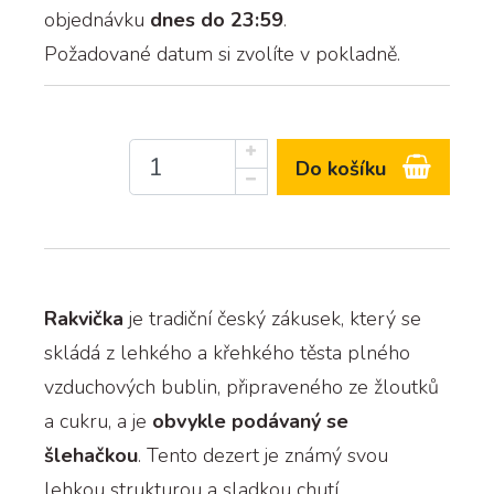
objednávku
dnes do 23:59
.
Požadované datum si zvolíte v pokladně.
Do košíku
Rakvička
je tradiční český zákusek, který se
skládá z lehkého a křehkého těsta plného
vzduchových bublin, připraveného ze žloutků
a cukru, a je
obvykle podávaný se
šlehačkou
. Tento dezert je známý svou
lehkou strukturou a sladkou chutí.