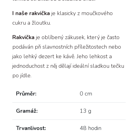
I naše rakvička
je klasicky z moučkového
cukru a žloutku.
Rakvička
je oblíbený zákusek, který je často
podáván při slavnostních příležitostech nebo
jako lehký dezert ke kávě. Jeho lehkost a
jednoduchost z něj dělají ideální sladkou tečku
po jídle.
Průměr:
0 cm
Gramáž:
13 g
Trvanlivost:
48 hodin