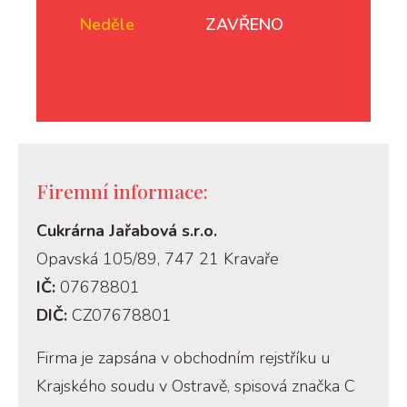
Neděle
ZAVŘENO
Firemní informace:
Cukrárna Jařabová s.r.o.
Opavská 105/89, 747 21 Kravaře
IČ:
07678801
DIČ:
CZ07678801
Firma je zapsána v obchodním rejstříku u
Krajského soudu v Ostravě, spisová značka C