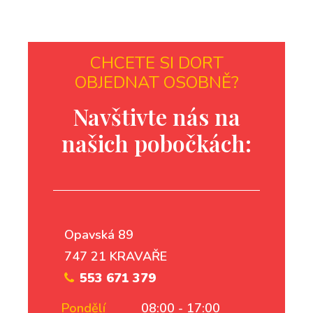
CHCETE SI DORT
OBJEDNAT OSOBNĚ?
Navštivte nás na
našich pobočkách:
Opavská 89
747 21 KRAVAŘE
553 671 379
Pondělí
08:00 - 17:00