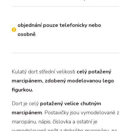
objednání pouze telefonicky nebo
osobně
Kulatý dort střední velikosti
celý potažený
marcipánem, zdobený modelovanou lego
figurkou.
Dort je celý
potažený velice chutným
marcipánem
. Postavičky jsou vymodelované z
marcipánu, nápis, číslovka a ostatní je
vymodelované opět z dobrého marcipánu, na