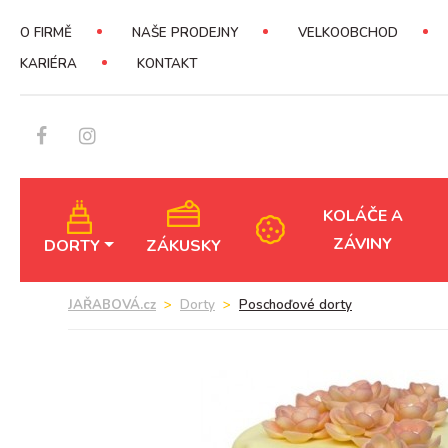
O FIRMĚ
NAŠE PRODEJNY
VELKOOBCHOD
KARIÉRA
KONTAKT
KOLÁČE A
ZÁVINY
DORTY
ZÁKUSKY
JAŘABOVÁ.cz
Dorty
Poschoďové dorty