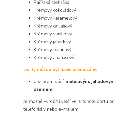
Pařížská šlehačka
Krémový čokoládový
Krémový karamelový
Krémový griliášový
Krémový vanilkový
Krémový jahodový
Krémový malinový
Krémový ananasový
Dorty můžou být navíc promazány:
bez promazání,
malinovým, jahodový
džemem
Je možné vyrobit i větší verzi tohoto dortu p
telefonicky nebo e-mailem.