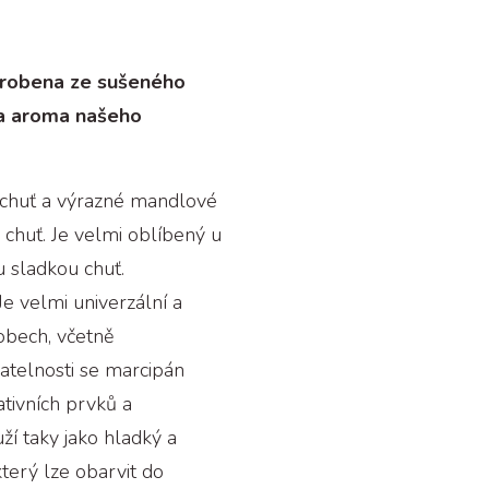
vyrobena ze sušeného
a aroma našeho
 chuť a výrazné mandlové
chuť. Je velmi oblíbený u
u sladkou chuť.
Je velmi univerzální a
obech, včetně
atelnosti se marcipán
tivních prvků a
ží taky jako hladký a
který lze obarvit do