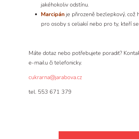
jakéhokoliv odstínu.
Marcipán
je přirozeně bezlepkový, což 
pro osoby s celiakií nebo pro ty, kteří s
Máte dotaz nebo potřebujete poradit? Kontak
e-mailu či telefonicky.
cukrarna@jarabova.cz
tel. 553 671 379