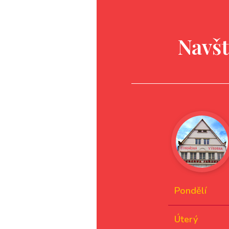
Navšt
Pondělí
Úterý