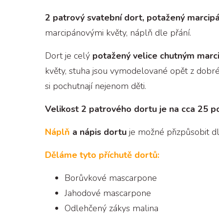
2 patrový svatební dort, potažený marci
marcipánovými květy, náplň dle přání.
Dort je celý
potažený velice chutným mar
květy, stuha jsou vymodelované opět z dobr
si pochutnají nejenom děti.
Velikost 2 patrového dortu je na cca 25 po
Náplň
a nápis dortu
je možné přizpůsobit dl
Děláme tyto příchutě dortů:
Borůvkové mascarpone
Jahodové mascarpone
Odlehčený zákys malina