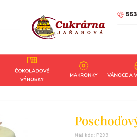
553
ČOKOLÁDOVÉ
MAKRONKY
VÁNOCE A 
VÝROBKY
Poschoďový
Náš kód:
P293