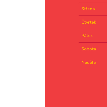
Středa
Čtvrtek
Pátek
Sobota
Neděle