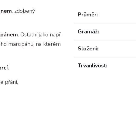
pánem
, zdobený
Průměr:
Gramáž:
cipánem
. Ostatní jako např.
ého marcipánu, na kterém
Složení:
Trvanlivost:
rcí.
e přání.