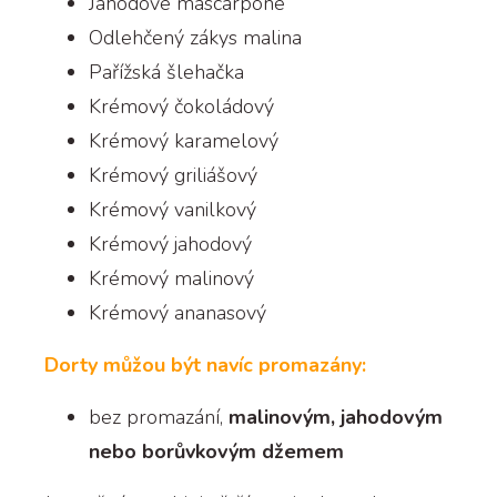
Jahodové mascarpone
Odlehčený zákys malina
Pařížská šlehačka
Krémový čokoládový
Krémový karamelový
Krémový griliášový
Krémový vanilkový
Krémový jahodový
Krémový malinový
Krémový ananasový
Dorty můžou být navíc promazány:
bez promazání,
malinovým, jahodovým
nebo borůvkovým džemem