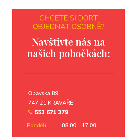
CHCETE SI DORT
OBJEDNAT OSOBNĚ?
Navštivte nás na
našich pobočkách:
Opavská 89
747 21 KRAVAŘE
553 671 379
Pondělí
08:00 - 17:00