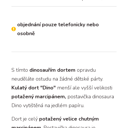
objednání pouze telefonicky nebo
osobně
S tímto
dinosauřím dortem
opravdu
neuděláte ostudu na žádné dětské párty.
Kulatý dort "Dino"
menší ale vyšší velikosti
potažený marcipánem,
postavička dinosaura
Dino vytištěná na jedlém papíru.
Dort je celý
potažený velice chutným
marcipánem
. Postavička dinosaura je