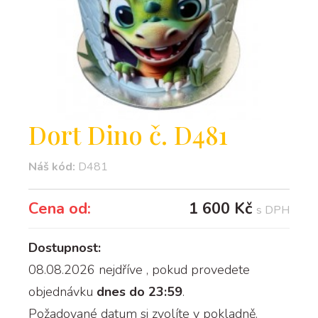
Dort Dino č. D481
Náš kód:
D481
Cena od:
1 600 Kč
s DPH
Dostupnost:
08.08.2026 nejdříve
, pokud provedete
objednávku
dnes do 23:59
.
Požadované datum si zvolíte v pokladně.