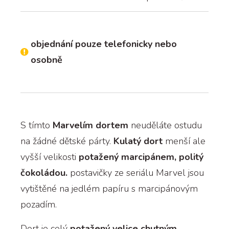
objednání pouze telefonicky nebo
osobně
S tímto
Marvelím dortem
neuděláte ostudu
na žádné dětské párty.
Kulatý dort
menší ale
vyšší velikosti
potažený marcipánem, politý
čokoládou.
postavičky ze seriálu Marvel jsou
vytištěné na jedlém papíru s marcipánovým
pozadím.
Dort je celý
potažený velice chutným