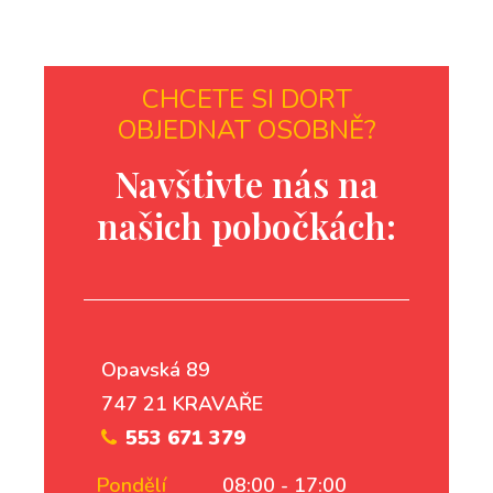
CHCETE SI DORT
OBJEDNAT OSOBNĚ?
Navštivte nás na
našich pobočkách:
Opavská 89
747 21 KRAVAŘE
553 671 379
Pondělí
08:00 - 17:00