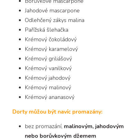
Borůvkové mascarpone
Jahodové mascarpone
Odlehčený zákys malina
Pařížská šlehačka
Krémový čokoládový
Krémový karamelový
Krémový griliášový
Krémový vanilkový
Krémový jahodový
Krémový malinový
Krémový ananasový
Dorty můžou být navíc promazány:
bez promazání,
malinovým, jahodovým
nebo borůvkovým džemem