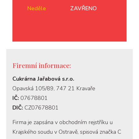
Neděle
ZAVŘENO
Firemní informace:
Cukrárna Jařabová s.r.o.
Opavská 105/89, 747 21 Kravaře
IČ:
07678801
DIČ:
CZ07678801
Firma je zapsána v obchodním rejstříku u
Krajského soudu v Ostravě, spisová značka C