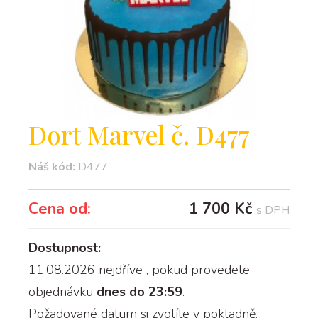
Dort Marvel č. D477
Náš kód:
D477
Cena od:
1 700 Kč
s DPH
Dostupnost:
11.08.2026 nejdříve
, pokud provedete
objednávku
dnes do 23:59
.
Požadované datum si zvolíte v pokladně.