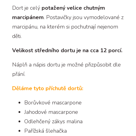
Dort je celý
potažený velice chutným
marcipánem
. Postavičky jsou vymodelované z
marcipánu, na kterém si pochutnají nejenom
děti.
Velikost středního dortu je na cca 12 porcí.
Náplň a nápis dortu je možné přizpůsobit dle
přání.
Děláme tyto příchutě dortů:
Borůvkové mascarpone
Jahodové mascarpone
Odlehčený zákys malina
Pařížská šlehačka