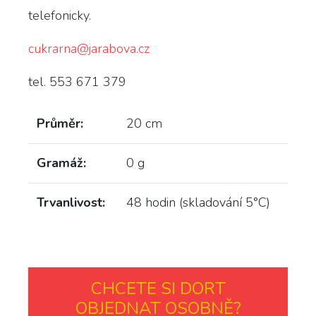
telefonicky.
cukrarna@jarabova.cz
tel. 553 671 379
Průměr:
20 cm
Gramáž:
0 g
Trvanlivost:
48 hodin (skladování 5°C)
CHCETE SI DORT
OBJEDNAT OSOBNĚ?