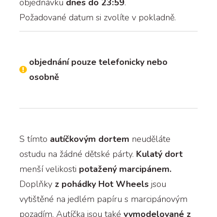
objednávku
dnes do 23:59
.
Požadované datum si zvolíte v pokladně.
objednání pouze telefonicky nebo
osobně
S tímto
autíčkovým dortem
neuděláte
ostudu na žádné dětské párty.
Kulatý dort
menší velikosti
potažený marcipánem.
Doplňky
z pohádky Hot Wheels
jsou
vytištěné na jedlém papíru s marcipánovým
pozadím. Autíčka jsou také
vymodelované z