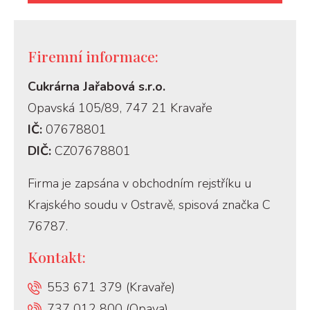
Firemní informace:
Cukrárna Jařabová s.r.o.
Opavská 105/89, 747 21 Kravaře
IČ:
07678801
DIČ:
CZ07678801
Firma je zapsána v obchodním rejstříku u
Krajského soudu v Ostravě, spisová značka C
76787.
Kontakt:
553 671 379 (Kravaře)
737 012 800 (Opava)