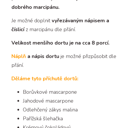
dobrého marcipánu.
Je možné doplnit
vyřezávaným nápisem a
číslicí
z marcipánu dle přání.
Velikost menšího dortu je na cca 8 porcí.
Náplň
a nápis dortu
je možné přizpůsobit dle
přání.
Děláme tyto příchutě dortů:
Borůvkové mascarpone
Jahodové mascarpone
Odlehčený zákys malina
Pařížská šlehačka
Krémový čokoládový