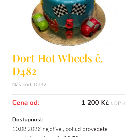
Dort Hot Wheels č.
D482
Náš kód:
D482
Cena od:
1 200 Kč
s DPH
Dostupnost:
10.08.2026 nejdříve
, pokud provedete