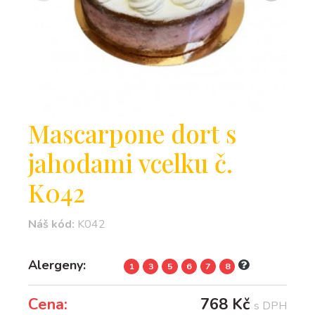
Mascarpone dort s
jahodami vcelku č.
K042
Náš kód:
K042
Alergeny:
1
3
5
6
7
8
Cena:
768 Kč
s DPH