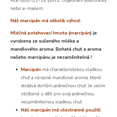
více osob (12-18 porcí). Objednání telefonicky
nebo e-mailem.
Náš marcipán má několik výhod:
Mléčná potahovací hmota
(
marcipán
) je
vyrobena ze sušeného mléka a
mandlového aroma. Bohatá chuť a aroma
našeho marcipánu je nezaměnitelná !
Marcipán
má charakteristickou sladkou
chuť a výrazné mandlové aroma, které
dodává dortům jedinečnou chuť. Je velmi
oblíbený u dětí pro svoji jedinečnou
nezaměnitelnou sladkou chuť.
Náš marcipán má všestranné použití.