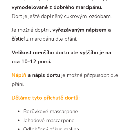
vymodelované z dobrého marcipánu.
Dort je ještě doplněný cukrovými ozdobami.
Je možné doplnit
vyřezávaným nápisem a
číslicí
z marcipánu dle přání.
Velikost menšího dortu ale vyššího je na
cca 10-12 porcí.
Náplň
a nápis dortu
je možné přizpůsobit dle
přání.
Děláme tyto příchutě dortů:
Borůvkové mascarpone
Jahodové mascarpone
Odlehčený zákys malina