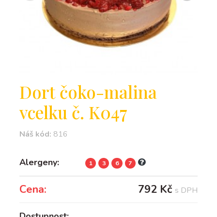
Dort čoko-malina
vcelku č. K047
Náš kód:
816
Alergeny:
1
3
6
7
Cena:
792 Kč
s DPH
Dostupnost: