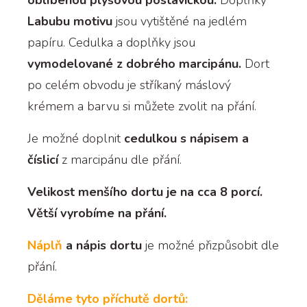
oblíbenou plyšovou postavičkou.
Doplňky
Labubu motivu
jsou vytištěné na jedlém
papíru. Cedulka a doplňky jsou
vymodelované z dobrého marcipánu.
Dort
po celém obvodu je stříkaný máslový
krémem a barvu si můžete zvolit na přání.
Je možné doplnit
cedulkou s nápisem a
číslicí
z marcipánu dle přání.
Velikost menšího dortu je na cca 8 porcí.
Větší vyrobíme na přání.
Náplň
a nápis dortu
je možné přizpůsobit dle
přání.
Děláme tyto příchutě dortů: