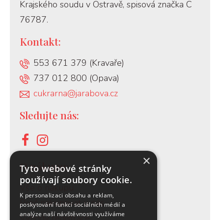
Krajského soudu v Ostravě, spisová značka C
76787.
Kontakt:
553 671 379 (Kravaře)
737 012 800 (Opava)
cukrarna@jarabova.cz
Sledujte nás:
×
O nákupu:
Tyto webové stránky
používají soubory cookie.
Vše o nákupu
K personalizaci obsahu a reklam,
Proč nakupovat u nás
poskytování funkcí sociálních médií a
analýze naší návštěvnosti využíváme
Výhody registrace