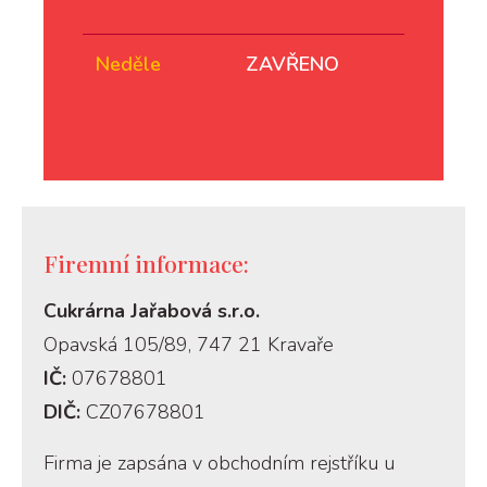
Neděle
ZAVŘENO
Firemní informace:
Cukrárna Jařabová s.r.o.
Opavská 105/89, 747 21 Kravaře
IČ:
07678801
DIČ:
CZ07678801
Firma je zapsána v obchodním rejstříku u