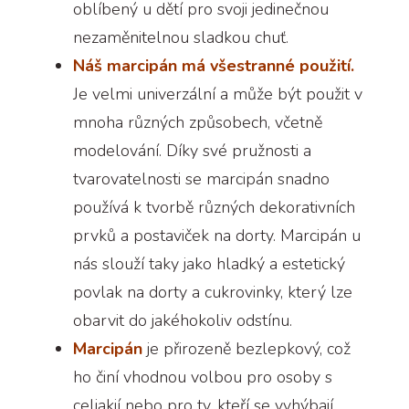
oblíbený u dětí pro svoji jedinečnou
nezaměnitelnou sladkou chuť.
Náš marcipán má všestranné použití.
Je velmi univerzální a může být použit v
mnoha různých způsobech, včetně
modelování. Díky své pružnosti a
tvarovatelnosti se marcipán snadno
používá k tvorbě různých dekorativních
prvků a postaviček na dorty. Marcipán u
nás slouží taky jako hladký a estetický
povlak na dorty a cukrovinky, který lze
obarvit do jakéhokoliv odstínu.
Marcipán
je přirozeně bezlepkový, což
ho činí vhodnou volbou pro osoby s
celiakií nebo pro ty, kteří se vyhýbají