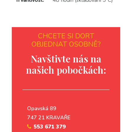
Trvanlivost:
48 hodin (skladování 5°C)
CHCETE SI DORT
OBJEDNAT OSOBNĚ?
Navštivte nás na
našich pobočkách:
Opavská 89
747 21 KRAVAŘE
553 671 379