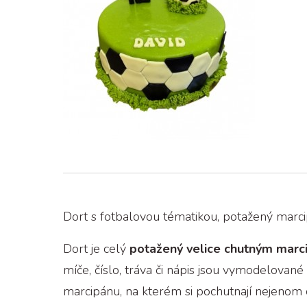
Dort s fotbalovou tématikou, potažený marc
Dort je celý
potažený velice chutným mar
míče, číslo, tráva či nápis jsou vymodelovan
marcipánu, na kterém si pochutnají nejenom d