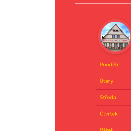
Pondělí
Úterý
Středa
Čtvrtek
Pátek