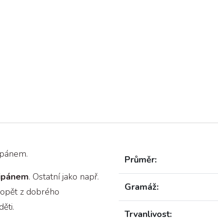
ipánem.
Průměr:
cipánem
. Ostatní jako např.
Gramáž:
é opět z dobrého
ěti.
Trvanlivost: