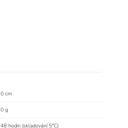
0 cm
0 g
48 hodin (skladování 5°C)