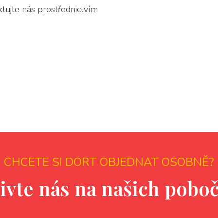
tujte nás prostřednictvím
CHCETE SI DORT OBJEDNAT OSOBNĚ?
ivte nás na našich pobo