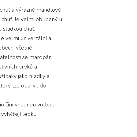
 chuť a výrazné mandlové
chuť. Je velmi oblíbený u
u sladkou chuť.
Je velmi univerzální a
obech, včetně
atelnosti se marcipán
tivních prvků a
ží taky jako hladký a
který lze obarvit do
ho činí vhodnou volbou
e vyhýbají lepku.