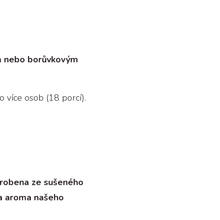
m nebo borůvkovým
o více osob (18 porcí).
vyrobena ze sušeného
a aroma našeho