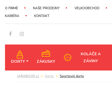
O FIRMĚ
NAŠE PRODEJNY
VELKOOBCHOD
KARIÉRA
KONTAKT
KOLÁČE A
ZÁVINY
DORTY
ZÁKUSKY
JAŘABOVÁ.cz
Dorty
Sportovní dorty