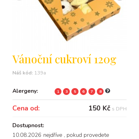
Vánoční cukroví 120g
Náš kód:
139a
Alergeny:
1
3
5
6
7
8
Cena od:
150 Kč
s DPH
Dostupnost:
10.08.2026 nejdříve
, pokud provedete