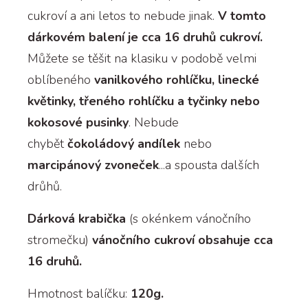
cukroví a ani letos to nebude jinak.
V tomto
dárkovém balení je cca 16 druhů cukroví.
Můžete se těšit na klasiku v podobě velmi
oblíbeného
vanilkového rohlíčku, linecké
květinky, třeného rohlíčku a tyčinky nebo
kokosové pusinky
. Nebude
chybět
čokoládový andílek
nebo
marcipánový zvoneček
...a spousta dalších
drůhů.
Dárková krabička
(s okénkem vánočního
stromečku)
vánočního cukroví obsahuje cca
16 druhů.
Hmotnost balíčku:
120g.