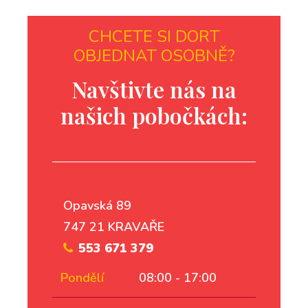
CHCETE SI DORT
OBJEDNAT OSOBNĚ?
Navštivte nás na
našich pobočkách:
Opavská 89
747 21 KRAVAŘE
553 671 379
Pondělí
08:00 - 17:00