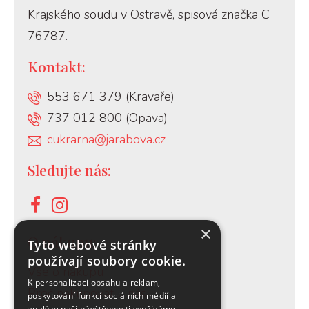
Krajského soudu v Ostravě, spisová značka C
76787.
Kontakt:
553 671 379 (Kravaře)
737 012 800 (Opava)
cukrarna@jarabova.cz
Sledujte nás:
×
O nákupu:
Tyto webové stránky
používají soubory cookie.
Vše o nákupu
K personalizaci obsahu a reklam,
Proč nakupovat u nás
poskytování funkcí sociálních médií a
analýze naší návštěvnosti využíváme