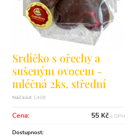
Srdíčko s ořechy a
sušeným ovocem -
mléčná 2ks, střední
Náš kód:
C408
Cena:
55 Kč
s DPH
Dostupnost: