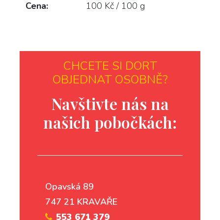
Cena:
100 Kč / 100 g
CHCETE SI DORT
OBJEDNAT OSOBNĚ?
Navštivte nás na
našich pobočkách:
Opavská 89
747 21 KRAVAŘE
553 671 379