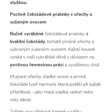
stužkou.
Poctivé čokoládové pralinky s ořechy a
sušeným ovocem
Ručně vyráběné
čokoládové pralinky
z
kvalitní čokolády
, bohatě plněné ořechy a
vybraným sušeným ovocem. Každý kousek
vzniká v naší cukrářské dílně s důrazem na
poctivou řemeslnou práci
a vyváženou chuť.
Křupavé ořechy, sladké ovoce a jemná
čokoláda tvoří harmonii, která potěší při každé
příležitosti – jako malá sladká radost nebo
milý dárek.
Tyčinky jsou dárkově balené v sáčku.