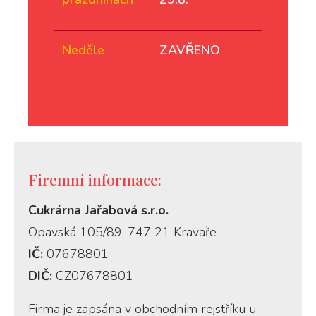
Neděle
ZAVŘENO
Firemní informace:
Cukrárna Jařabová s.r.o.
Opavská 105/89, 747 21 Kravaře
IČ:
07678801
DIČ:
CZ07678801
Firma je zapsána v obchodním rejstříku u