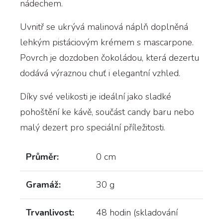
nádechem.
Uvnitř se ukrývá malinová náplň doplněná
lehkým pistáciovým krémem s mascarpone.
Povrch je dozdoben čokoládou, která dezertu
dodává výraznou chuť i elegantní vzhled.
Díky své velikosti je ideální jako sladké
pohoštění ke kávě, součást candy baru nebo
malý dezert pro speciální příležitosti.
Průměr:
0 cm
Gramáž:
30 g
Trvanlivost:
48 hodin (skladování