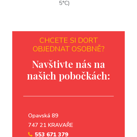
5°C)
CHCETE SI DORT
OBJEDNAT OSOBNĚ?
Navštivte nás na
našich pobočkách:
Opavská 89
747 21 KRAVAŘE
553 671 379