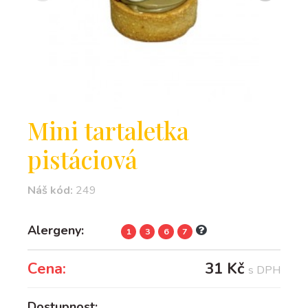
Mini tartaletka
pistáciová
Náš kód:
249
Alergeny:
1
3
6
7
Cena:
31 Kč
s DPH
Dostupnost: