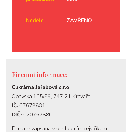
Neděle
ZAVŘENO
Firemní informace:
Cukrárna Jařabová s.r.o.
Opavská 105/89, 747 21 Kravaře
IČ:
07678801
DIČ:
CZ07678801
Firma je zapsána v obchodním rejstříku u