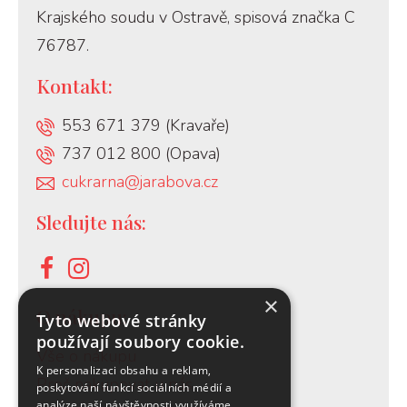
Krajského soudu v Ostravě, spisová značka C
76787.
Kontakt:
553 671 379 (Kravaře)
737 012 800 (Opava)
cukrarna@jarabova.cz
Sledujte nás:
×
O nákupu:
Tyto webové stránky
používají soubory cookie.
Vše o nákupu
K personalizaci obsahu a reklam,
Proč nakupovat u nás
poskytování funkcí sociálních médií a
analýze naší návštěvnosti využíváme