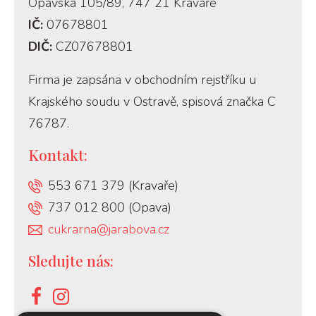
Opavská 105/89, 747 21 Kravaře
IČ:
07678801
DIČ:
CZ07678801
Firma je zapsána v obchodním rejstříku u
Krajského soudu v Ostravě, spisová značka C
76787.
Kontakt:
553 671 379 (Kravaře)
737 012 800 (Opava)
cukrarna@jarabova.cz
Sledujte nás: