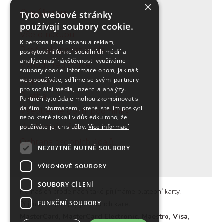
×
O nákupu:
Tyto webové stránky
používají soubory cookie.
Vše o nákupu
K personalizaci obsahu a reklam,
Proč nakupovat u nás
poskytování funkcí sociálních médií a
analýze naší návštěvnosti využíváme
Výhody registrace
soubory cookie. Informace o tom, jak náš
Doprava
web používáte, sdílíme se svými partnery
pro sociální média, inzerci a analýzy.
Platba
Partneři tyto údaje mohou zkombinovat s
dalšími informacemi, které jste jim poskytli
Všeobecné obch. podmínky
nebo které získali v důsledku toho, že
Reklamační řád
používáte jejich služby.
Více informací
Ochrana osobních údajů
NEZBYTNĚ NUTNÉ SOUBORY
VÝKONOVÉ SOUBORY
SOUBORY CÍLENÍ
Na našich prodejnách také přijímáme platební karty.
FUNKČNÍ SOUBORY
Přijímáme tyto typy platebních karet:
MasterCard, MasterCard Electronic, Maestro, Visa,